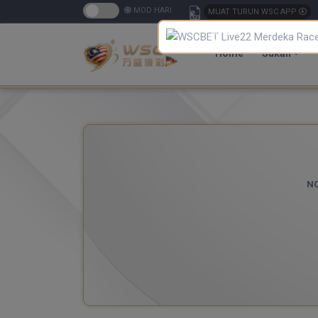
MOD HARI
MUAT TURUN WSC APP
Previous
Home
Sukan
N